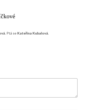
líčkové
ová
. Ptá se
Kateřina Kubalová
.