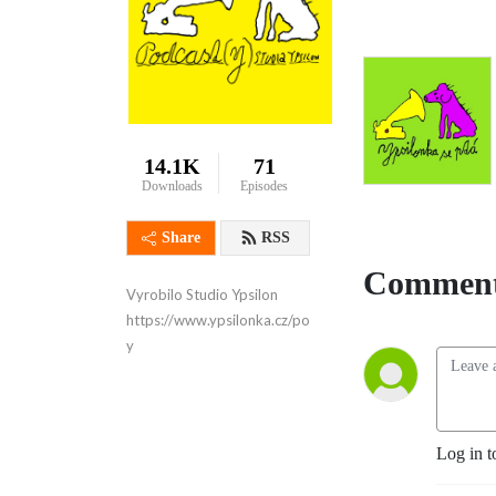
14.1K
71
Downloads
Episodes
Share
RSS
Comment
Vyrobilo Studio Ypsilon

https://www.ypsilonka.cz/podcast-
y
Log in t